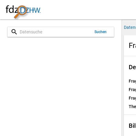
Daten
search
Suchen
Fr
De
Fra
Fra
Fra
Th
Bi