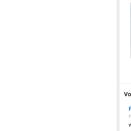
Vo
F
W