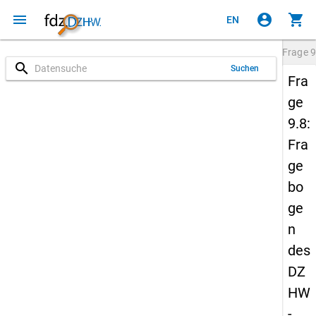
menu
account_circle
shopping_cart
EN
Frage
9
search
Suchen
Fra
ge
9.8:
Fra
ge
bo
ge
n
des
DZ
HW
-