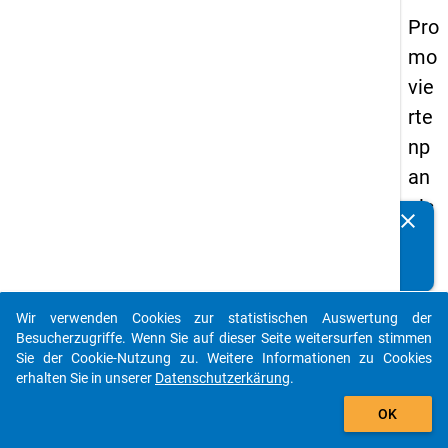
Pro
mo
vie
rte
np
an
els
clear
Kennen Sie Publikationen, die auf Basis unserer
20
Datenpakete entstanden sind? Dann teilen Sie uns diese
14
bitte mit...
-
Wir verwenden Cookies zur statistischen Auswertung der
ers
auto_stories
Besucherzugriffe. Wenn Sie auf dieser Seite weitersurfen stimmen
te
Sie der Cookie-Nutzung zu. Weitere Informationen zu Cookies
erhalten Sie in unserer
Datenschutzerkärung
.
We
add_shopping_cart
lle
OK