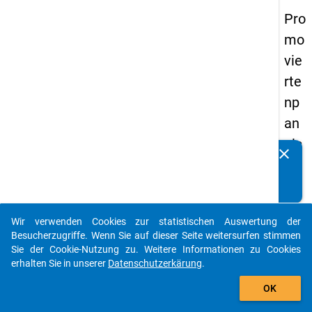
Pro
mo
vie
rte
np
an
els
clear
Kennen Sie Publikationen, die auf Basis unserer
20
Datenpakete entstanden sind? Dann teilen Sie uns diese
14
bitte mit...
-
Wir verwenden Cookies zur statistischen Auswertung der
zw
auto_stories
Besucherzugriffe. Wenn Sie auf dieser Seite weitersurfen stimmen
eit
Sie der Cookie-Nutzung zu. Weitere Informationen zu Cookies
erhalten Sie in unserer
Datenschutzerkärung
.
e
add_shopping_cart
We
OK
lle