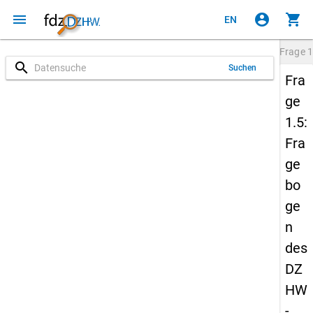
menu
account_circle
shopping_cart
EN
Frage
1
search
Suchen
Fra
ge
1.5:
Fra
ge
bo
ge
n
des
DZ
HW
-