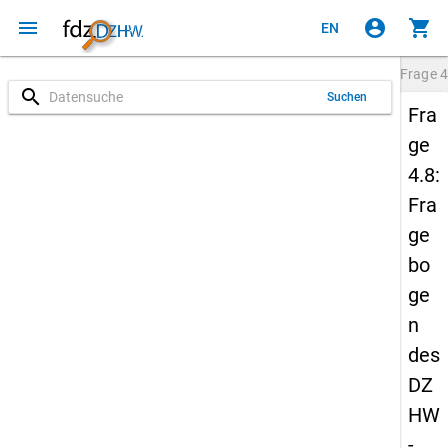
menu
account_circle
shopping_cart
EN
Frage
4
search
Suchen
Fra
ge
4.8:
Fra
ge
bo
ge
n
des
DZ
HW
-