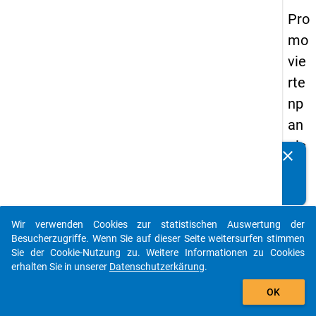
Pro
mo
vie
rte
np
an
els
clear
Kennen Sie Publikationen, die auf Basis unserer
20
Datenpakete entstanden sind? Dann teilen Sie uns diese
14
bitte mit...
-
Wir verwenden Cookies zur statistischen Auswertung der
zw
auto_stories
Besucherzugriffe. Wenn Sie auf dieser Seite weitersurfen stimmen
eit
Sie der Cookie-Nutzung zu. Weitere Informationen zu Cookies
erhalten Sie in unserer
Datenschutzerkärung
.
e
add_shopping_cart
We
OK
lle