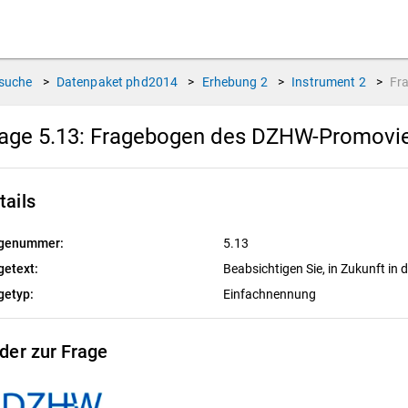
suche
>
Datenpaket
phd2014
>
Erhebung
2
>
Instrument
2
>
Fr
age 5.13:
Fragebogen des DZHW-Promovier
tails
genummer:
5.13
getext:
Beabsichtigen Sie, in Zukunft in 
getyp:
Einfachnennung
lder zur Frage