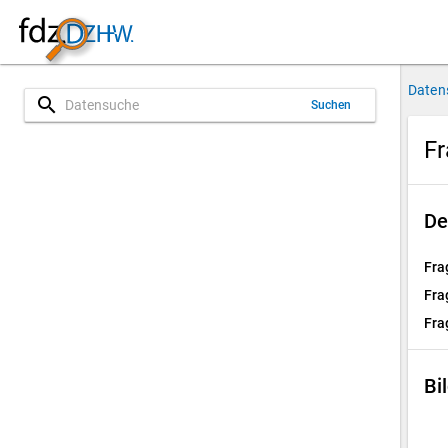
Daten
search
Suchen
Fr
De
Fra
Fra
Fra
Bi