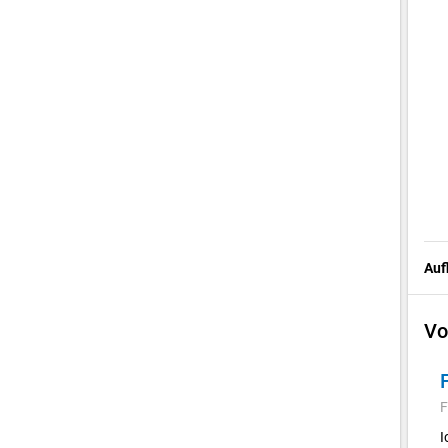
Auf
Vo
F
I