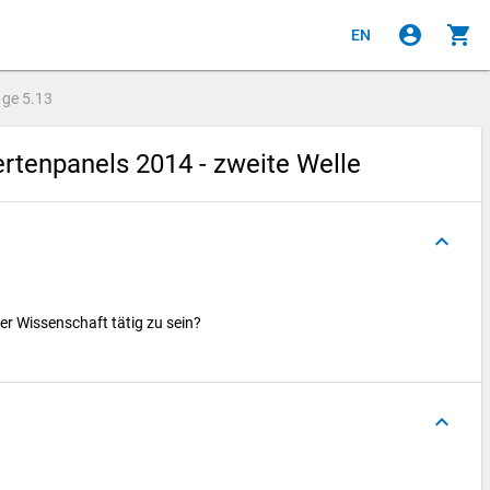
account_circle
shopping_cart
EN
age
5.13
tenpanels 2014 - zweite Welle
keyboard_arrow_up
der Wissenschaft tätig zu sein?
keyboard_arrow_up