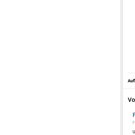
Auf
Vo
F
U