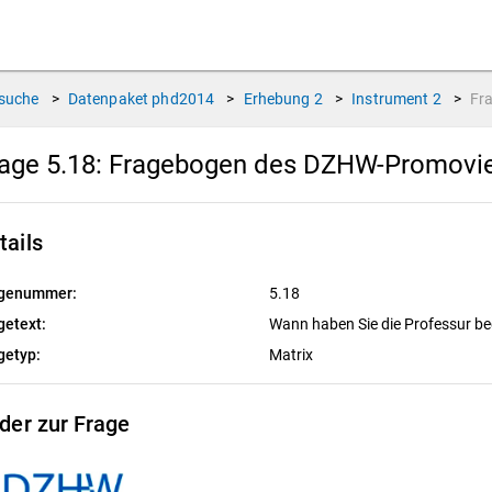
suche
>
Datenpaket
phd2014
>
Erhebung
2
>
Instrument
2
>
Fr
age 5.18:
Fragebogen des DZHW-Promovier
tails
genummer:
5.18
getext:
Wann haben Sie die Professur b
getyp:
Matrix
lder zur Frage