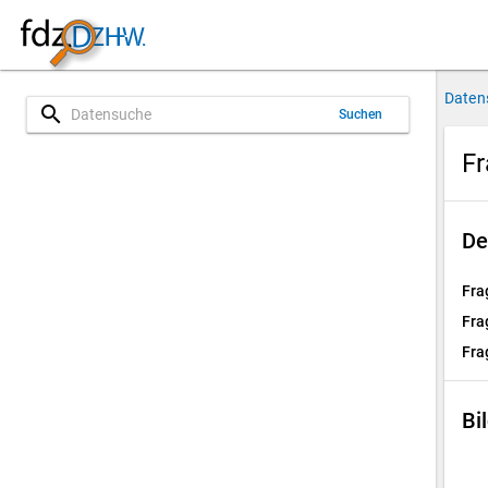
Daten
search
Suchen
Fr
De
Fra
Fra
Fra
Bi