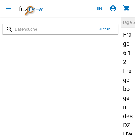
menu
account_circle
shopping_cart
EN
Frage
6
search
Suchen
Fra
ge
6.1
2:
Fra
ge
bo
ge
n
des
DZ
HW