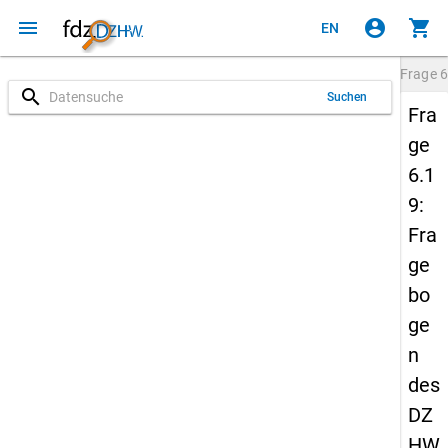
menu
account_circle
shopping_cart
EN
Frage
6
search
Suchen
Fra
ge
6.1
9:
Fra
ge
bo
ge
n
des
DZ
HW