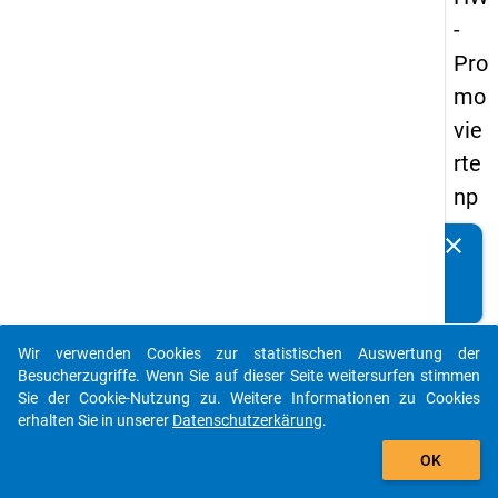
-
Pro
mo
vie
rte
np
an
clear
Kennen Sie Publikationen, die auf Basis unserer
els
Datenpakete entstanden sind? Dann teilen Sie uns diese
20
bitte mit...
14
Wir verwenden Cookies zur statistischen Auswertung der
-
auto_stories
Besucherzugriffe. Wenn Sie auf dieser Seite weitersurfen stimmen
zw
Sie der Cookie-Nutzung zu. Weitere Informationen zu Cookies
erhalten Sie in unserer
Datenschutzerkärung
.
eit
add_shopping_cart
e
OK
We