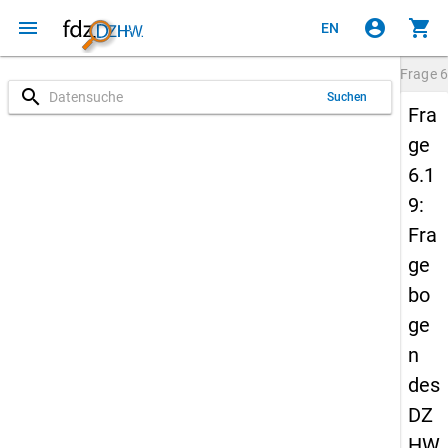
menu
account_circle
shopping_cart
EN
Frage
6
search
Suchen
Fra
ge
6.1
9:
Fra
ge
bo
ge
n
des
DZ
HW