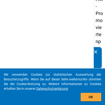
-
Pro
mo
vie
rte
np
an
clear
Kennen Sie Publikationen, die auf Basis unserer
els
Datenpakete entstanden sind? Dann teilen Sie uns diese
20
bitte mit...
14
Wir verwenden Cookies zur statistischen Auswertung der
-
auto_stories
Besucherzugriffe. Wenn Sie auf dieser Seite weitersurfen stimmen
zw
Sie der Cookie-Nutzung zu. Weitere Informationen zu Cookies
erhalten Sie in unserer
Datenschutzerkärung
.
eit
add_shopping_cart
e
OK
We