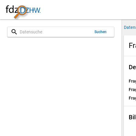
Daten
search
Suchen
Fr
De
Fra
Fra
Fra
Bi