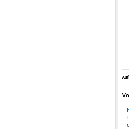
Auf
Vo
F
M