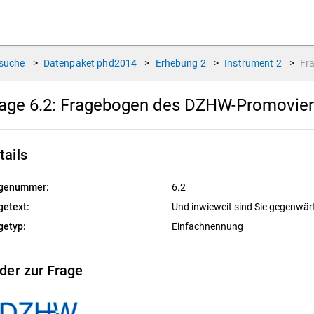
suche
>
Datenpaket
phd2014
>
Erhebung
2
>
Instrument
2
>
Fr
age 6.2:
Fragebogen des DZHW-Promoviert
tails
genummer:
6.2
getext:
Und inwieweit sind Sie gegenwärti
getyp:
Einfachnennung
lder zur Frage