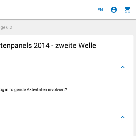
account_circle
shopping_cart
EN
age
6.2
enpanels 2014 - zweite Welle
keyboard_arrow_up
g in folgende Aktivitäten involviert?
keyboard_arrow_up