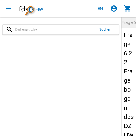
menu
account_circle
shopping_cart
EN
Frage
6
search
Suchen
Fra
ge
6.2
2:
Fra
ge
bo
ge
n
des
DZ
HW