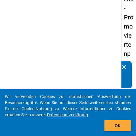
-
Pro
mo
vie
rte
np
an
clear
Kennen Sie Publikationen, die auf Basis unserer
els
Datenpakete entstanden sind? Dann teilen Sie uns diese
20
bitte mit...
14
Wir verwenden Cookies zur statistischen Auswertung der
-
auto_stories
Besucherzugriffe. Wenn Sie auf dieser Seite weitersurfen stimmen
zw
Sie der Cookie-Nutzung zu. Weitere Informationen zu Cookies
erhalten Sie in unserer
Datenschutzerkärung
.
eit
add_shopping_cart
e
OK
We