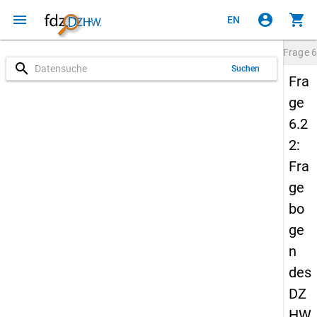
menu
account_circle
shopping_cart
EN
Frage
6
search
Suchen
Fra
ge
6.2
2:
Fra
ge
bo
ge
n
des
DZ
HW