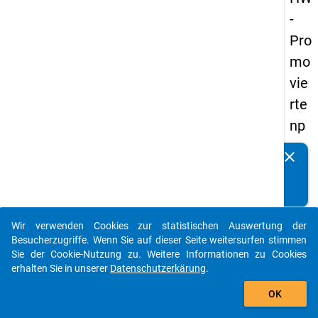
-
Pro
mo
vie
rte
np
an
clear
Kennen Sie Publikationen, die auf Basis unserer
els
Datenpakete entstanden sind? Dann teilen Sie uns diese
20
bitte mit...
14
Wir verwenden Cookies zur statistischen Auswertung der
-
auto_stories
Besucherzugriffe. Wenn Sie auf dieser Seite weitersurfen stimmen
zw
Sie der Cookie-Nutzung zu. Weitere Informationen zu Cookies
erhalten Sie in unserer
Datenschutzerkärung
.
eit
add_shopping_cart
e
OK
We