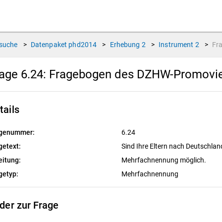
suche
>
Datenpaket
phd2014
>
Erhebung
2
>
Instrument
2
>
Fr
age 6.24:
Fragebogen des DZHW-Promovier
tails
genummer:
6.24
getext:
Sind Ihre Eltern nach Deutschl
eitung:
Mehrfachnennung möglich.
getyp:
Mehrfachnennung
lder zur Frage