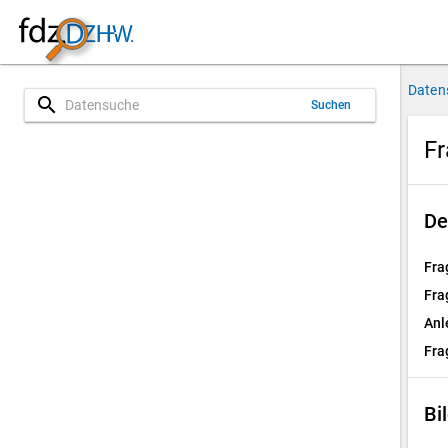
Daten
search
Suchen
Fr
De
Fra
Fra
Anl
Fra
Bi