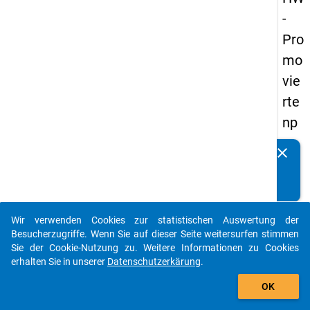
-
Pro
mo
vie
rte
np
an
clear
Kennen Sie Publikationen, die auf Basis unserer
els
Datenpakete entstanden sind? Dann teilen Sie uns diese
20
bitte mit...
14
Wir verwenden Cookies zur statistischen Auswertung der
-
auto_stories
Besucherzugriffe. Wenn Sie auf dieser Seite weitersurfen stimmen
zw
Sie der Cookie-Nutzung zu. Weitere Informationen zu Cookies
erhalten Sie in unserer
Datenschutzerkärung
.
eit
add_shopping_cart
e
OK
We