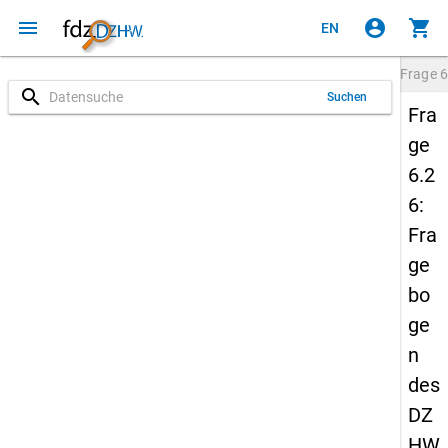
menu
account_circle
shopping_cart
EN
Frage
6
search
Suchen
Fra
ge
6.2
6:
Fra
ge
bo
ge
n
des
DZ
HW