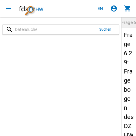
menu
account_circle
shopping_cart
EN
Frage
6
search
Suchen
Fra
ge
6.2
9:
Fra
ge
bo
ge
n
des
DZ
HW