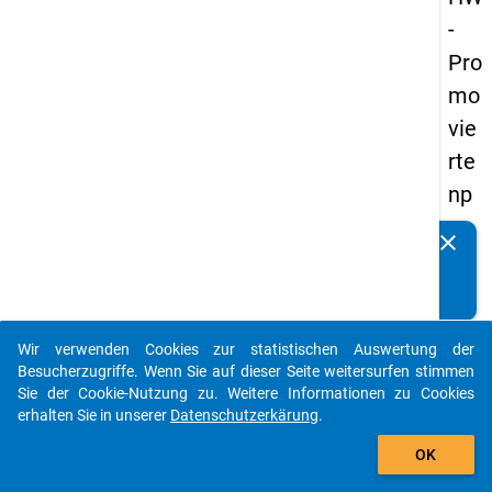
-
Pro
mo
vie
rte
np
an
clear
Kennen Sie Publikationen, die auf Basis unserer
els
Datenpakete entstanden sind? Dann teilen Sie uns diese
20
bitte mit...
14
Wir verwenden Cookies zur statistischen Auswertung der
-
auto_stories
Besucherzugriffe. Wenn Sie auf dieser Seite weitersurfen stimmen
zw
Sie der Cookie-Nutzung zu. Weitere Informationen zu Cookies
erhalten Sie in unserer
Datenschutzerkärung
.
eit
add_shopping_cart
e
OK
We