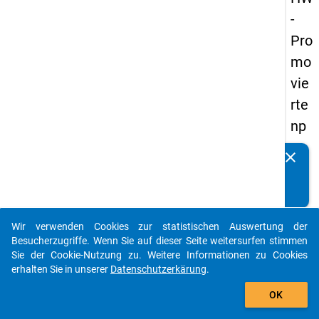
-
Pro
mo
vie
rte
np
an
clear
Kennen Sie Publikationen, die auf Basis unserer
els
Datenpakete entstanden sind? Dann teilen Sie uns diese
20
bitte mit...
14
Wir verwenden Cookies zur statistischen Auswertung der
-
auto_stories
Besucherzugriffe. Wenn Sie auf dieser Seite weitersurfen stimmen
zw
Sie der Cookie-Nutzung zu. Weitere Informationen zu Cookies
erhalten Sie in unserer
Datenschutzerkärung
.
eit
add_shopping_cart
e
OK
We