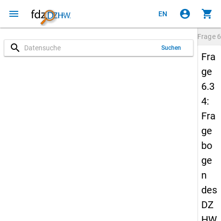
menu
account_circle
shopping_cart
EN
Frage
6
search
Suchen
Fra
ge
6.3
4:
Fra
ge
bo
ge
n
des
DZ
HW