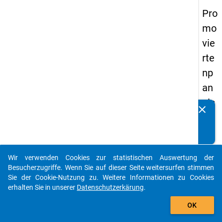
Pro
mo
vie
rte
np
an
els
clear
Kennen Sie Publikationen, die auf Basis unserer
20
Datenpakete entstanden sind? Dann teilen Sie uns diese
14
bitte mit...
-
Wir verwenden Cookies zur statistischen Auswertung der
zw
auto_stories
Besucherzugriffe. Wenn Sie auf dieser Seite weitersurfen stimmen
eit
Sie der Cookie-Nutzung zu. Weitere Informationen zu Cookies
erhalten Sie in unserer
Datenschutzerkärung
.
e
add_shopping_cart
We
OK
lle