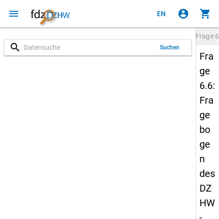
menu
account_circle
shopping_cart
EN
Frage
6
search
Suchen
Fra
ge
6.6:
Fra
ge
bo
ge
n
des
DZ
HW
-