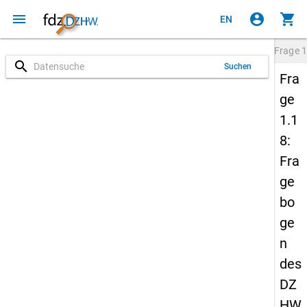
menu
account_circle
shopping_cart
EN
Frage
1
search
Suchen
Fra
ge
1.1
8:
Fra
ge
bo
ge
n
des
DZ
HW