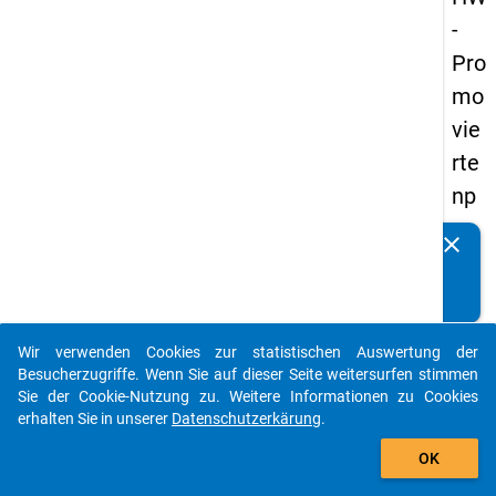
-
Pro
mo
vie
rte
np
an
clear
Kennen Sie Publikationen, die auf Basis unserer
els
Datenpakete entstanden sind? Dann teilen Sie uns diese
20
bitte mit...
14
Wir verwenden Cookies zur statistischen Auswertung der
-
auto_stories
Besucherzugriffe. Wenn Sie auf dieser Seite weitersurfen stimmen
drit
Sie der Cookie-Nutzung zu. Weitere Informationen zu Cookies
erhalten Sie in unserer
Datenschutzerkärung
.
te
add_shopping_cart
We
OK
lle