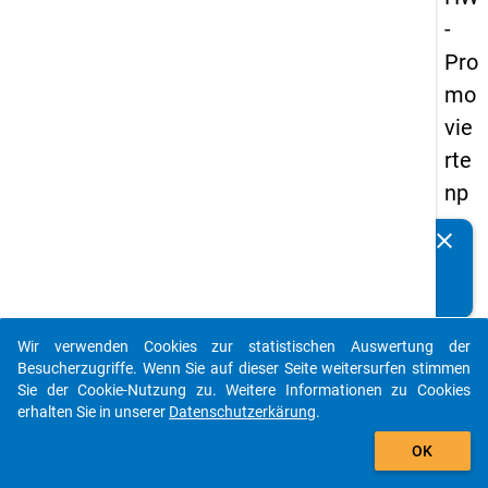
-
Pro
mo
vie
rte
np
an
clear
Kennen Sie Publikationen, die auf Basis unserer
els
Datenpakete entstanden sind? Dann teilen Sie uns diese
20
bitte mit...
14
Wir verwenden Cookies zur statistischen Auswertung der
-
auto_stories
Besucherzugriffe. Wenn Sie auf dieser Seite weitersurfen stimmen
drit
Sie der Cookie-Nutzung zu. Weitere Informationen zu Cookies
erhalten Sie in unserer
Datenschutzerkärung
.
te
add_shopping_cart
We
OK
lle