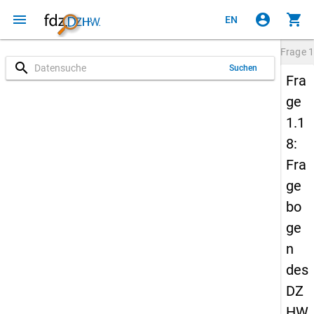
menu
account_circle
shopping_cart
EN
Frage
1
search
Suchen
Fra
ge
1.1
8:
Fra
ge
bo
ge
n
des
DZ
HW