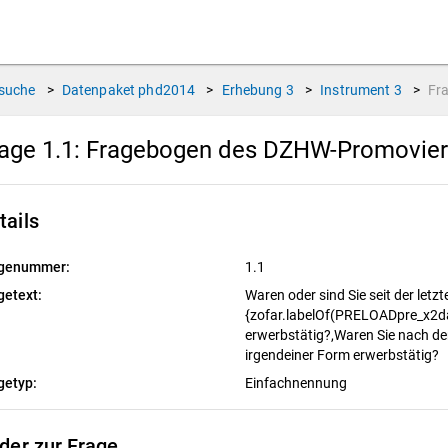
suche
>
Datenpaket
phd2014
>
Erhebung
3
>
Instrument
3
>
Fr
age 1.1:
Fragebogen des DZHW-Promovierte
tails
genummer:
1.1
getext:
Waren oder sind Sie seit der letz
{zofar.labelOf(PRELOADpre_x2da
erwerbstätig?,Waren Sie nach de
irgendeiner Form erwerbstätig?
getyp:
Einfachnennung
lder zur Frage