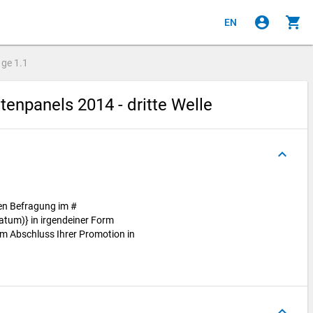
account_circle
shopping_cart
EN
age
1.1
npanels 2014 - dritte Welle
keyboard_arrow_up
ten Befragung im #
tum)} in irgendeiner Form
m Abschluss Ihrer Promotion in
keyboard_arrow_up