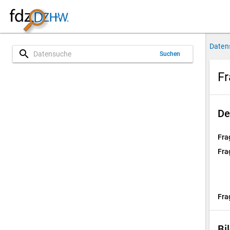
Daten
search
Suchen
Fr
De
Fra
Fra
Fra
Bi