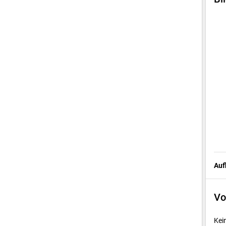
Auf
Vo
Kei