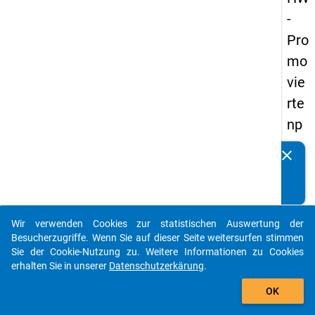
-
Pro
mo
vie
rte
np
an
clear
Kennen Sie Publikationen, die auf Basis unserer
els
Datenpakete entstanden sind? Dann teilen Sie uns diese
20
bitte mit...
14
Wir verwenden Cookies zur statistischen Auswertung der
-
auto_stories
Besucherzugriffe. Wenn Sie auf dieser Seite weitersurfen stimmen
drit
Sie der Cookie-Nutzung zu. Weitere Informationen zu Cookies
erhalten Sie in unserer
Datenschutzerkärung
.
te
add_shopping_cart
We
OK
lle