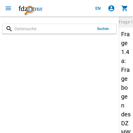
menu
account_circle
shopping_cart
EN
Frage
1
search
Suchen
Fra
ge
1.4
a:
Fra
ge
bo
ge
n
des
DZ
HW