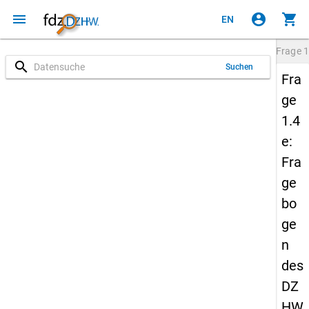
menu
account_circle
shopping_cart
EN
Frage
1
search
Suchen
Fra
ge
1.4
e:
Fra
ge
bo
ge
n
des
DZ
HW