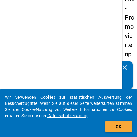
-
Pro
mo
vie
rte
np
an
clear
Kennen Sie Publikationen, die auf Basis unserer
els
Datenpakete entstanden sind? Dann teilen Sie uns diese
20
bitte mit...
14
Wir verwenden Cookies zur statistischen Auswertung der
-
auto_stories
Besucherzugriffe. Wenn Sie auf dieser Seite weitersurfen stimmen
drit
Sie der Cookie-Nutzung zu. Weitere Informationen zu Cookies
erhalten Sie in unserer
Datenschutzerkärung
.
te
add_shopping_cart
We
OK
lle