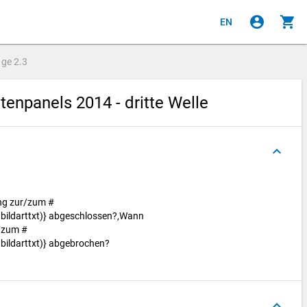
account_circle
shopping_cart
EN
age
2.3
npanels 2014 - dritte Welle
keyboard_arrow_up
ung zur/zum #
bildarttxt)} abgeschlossen?,Wann
r/zum #
bildarttxt)} abgebrochen?
keyboard_arrow_up