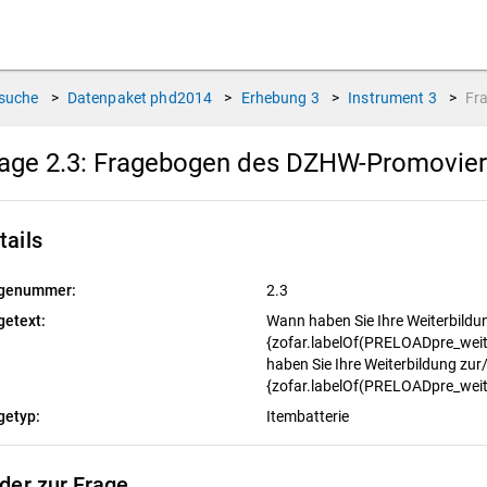
suche
>
Datenpaket
phd2014
>
Erhebung
3
>
Instrument
3
>
Fr
age 2.3:
Fragebogen des DZHW-Promovierte
tails
genummer:
2.3
getext:
Wann haben Sie Ihre Weiterbild
{zofar.labelOf(PRELOADpre_weit
haben Sie Ihre Weiterbildung zu
{zofar.labelOf(PRELOADpre_weit
getyp:
Itembatterie
lder zur Frage