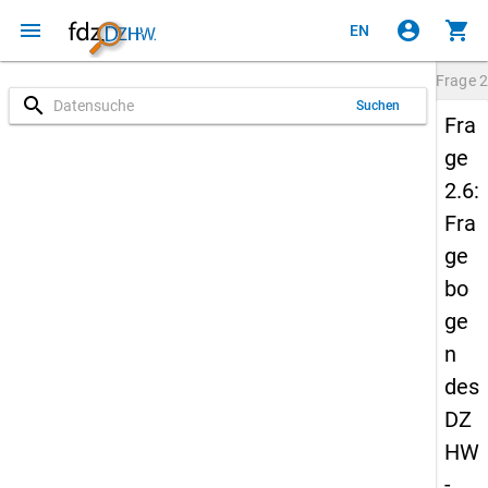
menu
account_circle
shopping_cart
EN
Frage
2
search
Suchen
Fra
ge
2.6:
Fra
ge
bo
ge
n
des
DZ
HW
-