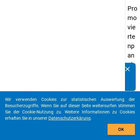
Pro
mo
vie
rte
np
an
els
clear
Kennen Sie Publikationen, die auf Basis unserer
20
Datenpakete entstanden sind? Dann teilen Sie uns diese
14
bitte mit...
-
Wir verwenden Cookies zur statistischen Auswertung der
drit
auto_stories
Besucherzugriffe. Wenn Sie auf dieser Seite weitersurfen stimmen
te
Sie der Cookie-Nutzung zu. Weitere Informationen zu Cookies
erhalten Sie in unserer
Datenschutzerkärung
.
We
add_shopping_cart
lle
OK