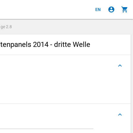
account_circle
shopping_cart
EN
age
2.8
npanels 2014 - dritte Welle
keyboard_arrow_up
keyboard_arrow_up