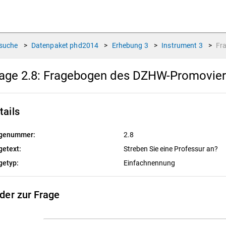
suche
>
Datenpaket
phd2014
>
Erhebung
3
>
Instrument
3
>
Fr
age 2.8:
Fragebogen des DZHW-Promovierte
tails
genummer:
2.8
getext:
Streben Sie eine Professur an?
getyp:
Einfachnennung
lder zur Frage