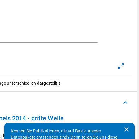
e unterschiedlich dargestellt.)
keyboard_arrow_up
ls 2014 - dritte Welle
clear
Kennen Sie Publikationen, die auf Basis unserer
und außerhalb der Wissenschaft ein?
Datenpakete entstanden sind? Dann teilen Sie uns diese