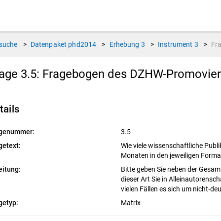
suche
>
Datenpaket
phd2014
>
Erhebung
3
>
Instrument
3
>
Fr
age 3.5:
Fragebogen des DZHW-Promovierte
tails
genummer:
3.5
getext:
Wie viele wissenschaftliche Publi
Monaten in den jeweiligen Forma
eitung:
Bitte geben Sie neben der Gesamt
dieser Art Sie in Alleinautorensch
vielen Fällen es sich um nicht-d
getyp:
Matrix