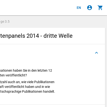
account_circle
shopping_cart
EN
age
3.5
npanels 2014 - dritte Welle
keyboard_arrow_up
kationen haben Sie in den letzten 12
ten veröffentlicht?
zahl auch an, wie viele Publikationen
aft veröffentlicht haben und in wie
eutschsprachige Publikationen handelt.