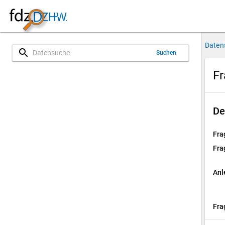
Daten
search
Suchen
Fr
De
Fra
Fra
Anl
Fra