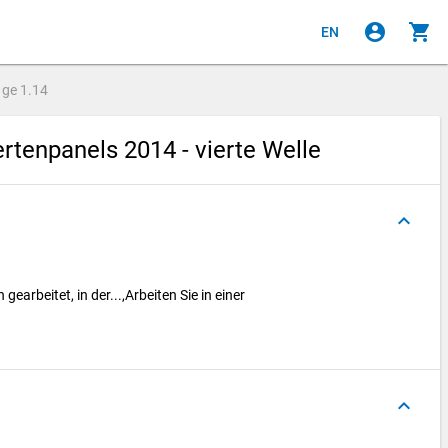
account_circle
shopping_cart
EN
age
1.14
tenpanels 2014 - vierte Welle
keyboard_arrow_up
 gearbeitet, in der...,Arbeiten Sie in einer
keyboard_arrow_up