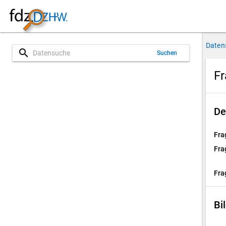
Daten
search
Suchen
Fr
De
Fra
Fra
Fra
Bi