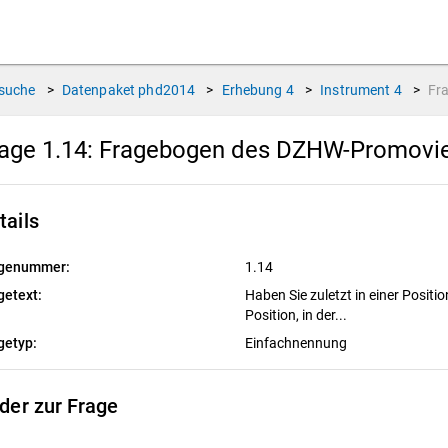
suche
>
Datenpaket
phd2014
>
Erhebung
4
>
Instrument
4
>
Fr
age 1.14:
Fragebogen des DZHW-Promovier
tails
genummer:
1.14
getext:
Haben Sie zuletzt in einer Position
Position, in der...
getyp:
Einfachnennung
lder zur Frage