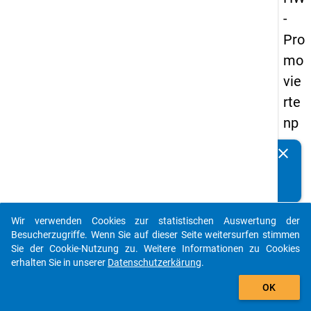
-
Pro
mo
vie
rte
np
an
clear
Kennen Sie Publikationen, die auf Basis unserer
els
Datenpakete entstanden sind? Dann teilen Sie uns diese
20
bitte mit...
14
Wir verwenden Cookies zur statistischen Auswertung der
-
auto_stories
Besucherzugriffe. Wenn Sie auf dieser Seite weitersurfen stimmen
vie
Sie der Cookie-Nutzung zu. Weitere Informationen zu Cookies
erhalten Sie in unserer
Datenschutzerkärung
.
rte
add_shopping_cart
We
OK
lle