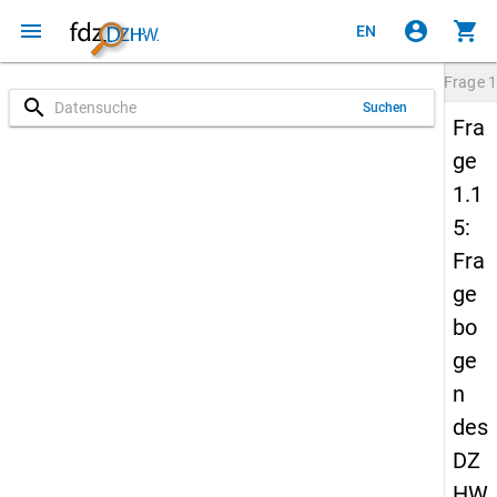
menu
account_circle
shopping_cart
EN
Frage
1
search
Suchen
Fra
ge
1.1
5:
Fra
ge
bo
ge
n
des
DZ
HW