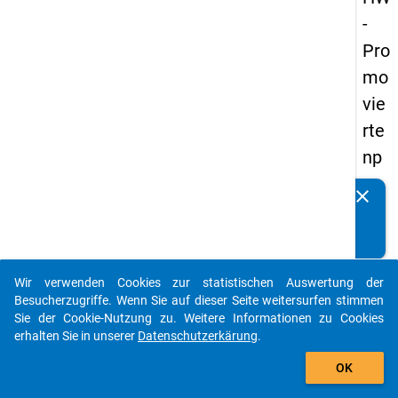
-
Pro
mo
vie
rte
np
an
clear
Kennen Sie Publikationen, die auf Basis unserer
els
Datenpakete entstanden sind? Dann teilen Sie uns diese
20
bitte mit...
14
Wir verwenden Cookies zur statistischen Auswertung der
-
auto_stories
Besucherzugriffe. Wenn Sie auf dieser Seite weitersurfen stimmen
vie
Sie der Cookie-Nutzung zu. Weitere Informationen zu Cookies
erhalten Sie in unserer
Datenschutzerkärung
.
rte
add_shopping_cart
We
OK
lle