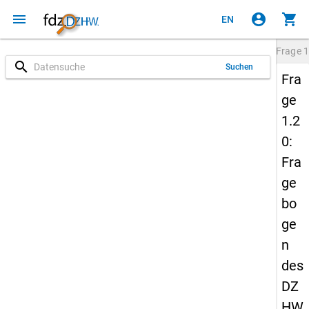
menu
account_circle
shopping_cart
EN
Frage
1
search
Suchen
Fra
ge
1.2
0:
Fra
ge
bo
ge
n
des
DZ
HW