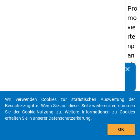
Pro
mo
vie
rte
np
an
els
clear
Kennen Sie Publikationen, die auf Basis unserer
20
Datenpakete entstanden sind? Dann teilen Sie uns diese
14
bitte mit...
-
Wir verwenden Cookies zur statistischen Auswertung der
vie
auto_stories
Besucherzugriffe. Wenn Sie auf dieser Seite weitersurfen stimmen
rte
Sie der Cookie-Nutzung zu. Weitere Informationen zu Cookies
erhalten Sie in unserer
Datenschutzerkärung
.
We
add_shopping_cart
lle
OK