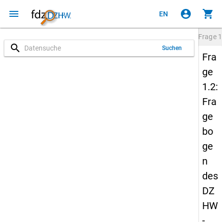
menu
account_circle
shopping_cart
EN
Frage
1
search
Suchen
Fra
ge
1.2:
Fra
ge
bo
ge
n
des
DZ
HW
-