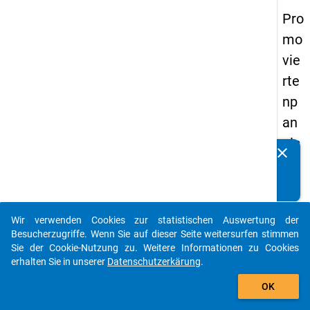
Pro
mo
vie
rte
np
an
els
clear
Kennen Sie Publikationen, die auf Basis unserer
20
Datenpakete entstanden sind? Dann teilen Sie uns diese
14
bitte mit...
-
Wir verwenden Cookies zur statistischen Auswertung der
vie
auto_stories
Besucherzugriffe. Wenn Sie auf dieser Seite weitersurfen stimmen
rte
Sie der Cookie-Nutzung zu. Weitere Informationen zu Cookies
erhalten Sie in unserer
Datenschutzerkärung
.
We
add_shopping_cart
lle
OK