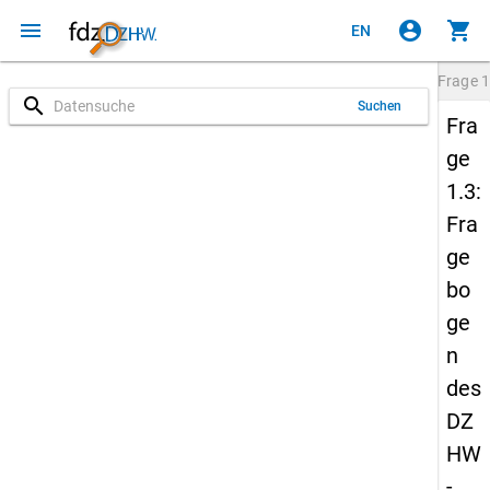
menu
account_circle
shopping_cart
EN
Frage
1
search
Suchen
Fra
ge
1.3:
Fra
ge
bo
ge
n
des
DZ
HW
-