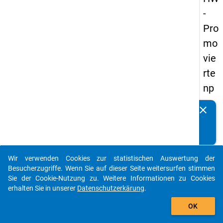
-
Pro
mo
vie
rte
np
an
clear
Kennen Sie Publikationen, die auf Basis unserer
els
Datenpakete entstanden sind? Dann teilen Sie uns diese
20
bitte mit...
14
Wir verwenden Cookies zur statistischen Auswertung der
-
auto_stories
Besucherzugriffe. Wenn Sie auf dieser Seite weitersurfen stimmen
vie
Sie der Cookie-Nutzung zu. Weitere Informationen zu Cookies
erhalten Sie in unserer
Datenschutzerkärung
.
rte
add_shopping_cart
We
OK
lle