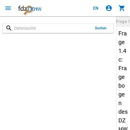
menu
account_circle
shopping_cart
EN
Frage
1
search
Suchen
Fra
ge
1.4
c:
Fra
ge
bo
ge
n
des
DZ
HW