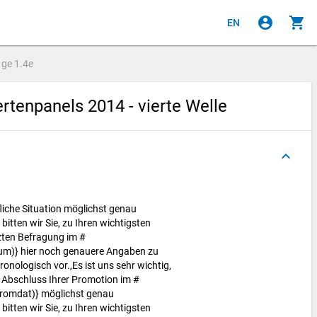
account_circle
shopping_cart
EN
age
1.4e
tenpanels 2014 - vierte Welle
keyboard_arrow_up
ufliche Situation möglichst genau
itten wir Sie, zu Ihren wichtigsten
tzten Befragung im #
um)} hier noch genauere Angaben zu
onologisch vor.,Es ist uns sehr wichtig,
m Abschluss Ihrer Promotion im #
romdat)} möglichst genau
itten wir Sie, zu Ihren wichtigsten