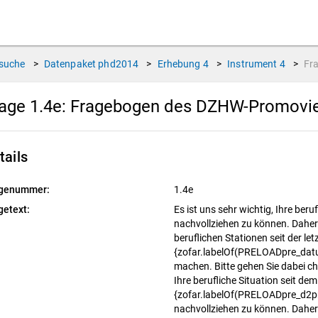
suche
>
Datenpaket
phd2014
>
Erhebung
4
>
Instrument
4
>
Fr
age 1.4e:
Fragebogen des DZHW-Promovier
tails
genummer:
1.4e
getext:
Es ist uns sehr wichtig, Ihre ber
nachvollziehen zu können. Daher b
beruflichen Stationen seit der le
{zofar.labelOf(PRELOADpre_dat
machen. Bitte gehen Sie dabei chr
Ihre berufliche Situation seit de
{zofar.labelOf(PRELOADpre_d2p
nachvollziehen zu können. Daher b