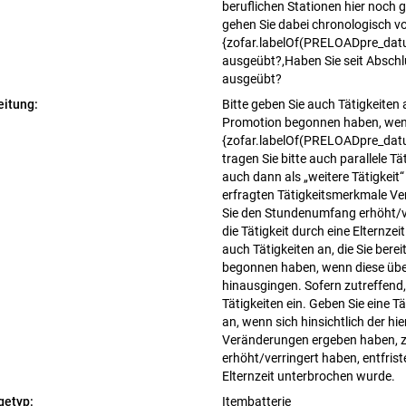
beruflichen Stationen hier noch
gehen Sie dabei chronologisch vo
{zofar.labelOf(PRELOADpre_datum
ausgeübt?,Haben Sie seit Abschlu
ausgeübt?
eitung:
Bitte geben Sie auch Tätigkeiten a
Promotion begonnen haben, wenn
{zofar.labelOf(PRELOADpre_datu
tragen Sie bitte auch parallele Tä
auch dann als „weitere Tätigkeit“ 
erfragten Tätigkeitsmerkmale V
Sie den Stundenumfang erhöht/ve
die Tätigkeit durch eine Elternze
auch Tätigkeiten an, die Sie bere
begonnen haben, wenn diese übe
hinausgingen. Sofern zutreffend, 
Tätigkeiten ein. Geben Sie eine Tä
an, wenn sich hinsichtlich der hi
Veränderungen ergeben haben, z
erhöht/verringert haben, entfrist
Elternzeit unterbrochen wurde.
getyp:
Itembatterie