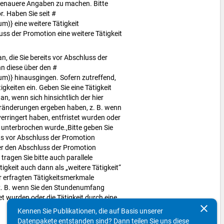
 genauere Angaben zu machen. Bitte
r. Haben Sie seit #
)} eine weitere Tätigkeit
ss der Promotion eine weitere Tätigkeit
n, die Sie bereits vor Abschluss der
 diese über den #
m)} hinausgingen. Sofern zutreffend,
tigkeiten ein. Geben Sie eine Tätigkeit
an, wenn sich hinsichtlich der hier
eränderungen ergeben haben, z. B. wenn
rringert haben, entfristet wurden oder
it unterbrochen wurde.,Bitte geben Sie
its vor Abschluss der Promotion
r den Abschluss der Promotion
tragen Sie bitte auch parallele
tigkeit auch dann als „weitere Tätigkeit“
er erfragten Tätigkeitsmerkmale
. B. wenn Sie den Stundenumfang
et wurden oder die Tätigkeit durch eine
clear
Kennen Sie Publikationen, die auf Basis unserer
Datenpakete entstanden sind? Dann teilen Sie uns diese