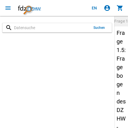
menu
account_circle
shopping_cart
EN
Frage
1
search
Suchen
Fra
ge
1.5:
Fra
ge
bo
ge
n
des
DZ
HW
-