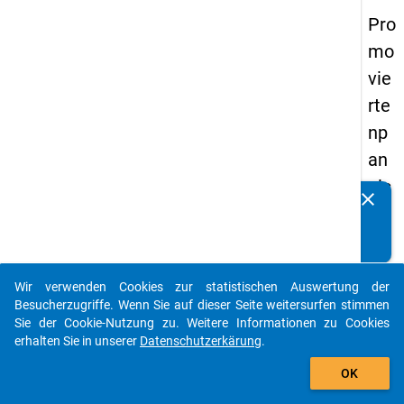
Pro
mo
vie
rte
np
an
els
clear
Kennen Sie Publikationen, die auf Basis unserer
20
Datenpakete entstanden sind? Dann teilen Sie uns diese
14
bitte mit...
-
Wir verwenden Cookies zur statistischen Auswertung der
vie
auto_stories
Besucherzugriffe. Wenn Sie auf dieser Seite weitersurfen stimmen
rte
Sie der Cookie-Nutzung zu. Weitere Informationen zu Cookies
erhalten Sie in unserer
Datenschutzerkärung
.
We
add_shopping_cart
lle
OK