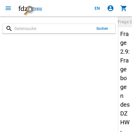
menu
account_circle
shopping_cart
EN
Frage
2
search
Suchen
Fra
ge
2.9:
Fra
ge
bo
ge
n
des
DZ
HW
-