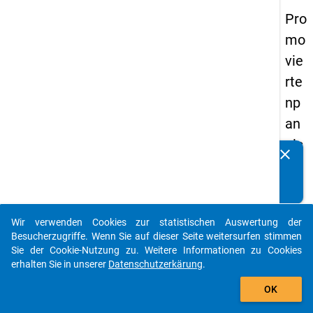
Pro
mo
vie
rte
np
an
els
clear
Kennen Sie Publikationen, die auf Basis unserer
20
Datenpakete entstanden sind? Dann teilen Sie uns diese
14
bitte mit...
-
Wir verwenden Cookies zur statistischen Auswertung der
vie
auto_stories
Besucherzugriffe. Wenn Sie auf dieser Seite weitersurfen stimmen
rte
Sie der Cookie-Nutzung zu. Weitere Informationen zu Cookies
erhalten Sie in unserer
Datenschutzerkärung
.
We
add_shopping_cart
lle
OK