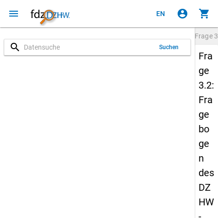
menu
account_circle
shopping_cart
EN
Frage
3
search
Suchen
Fra
ge
3.2:
Fra
ge
bo
ge
n
des
DZ
HW
-