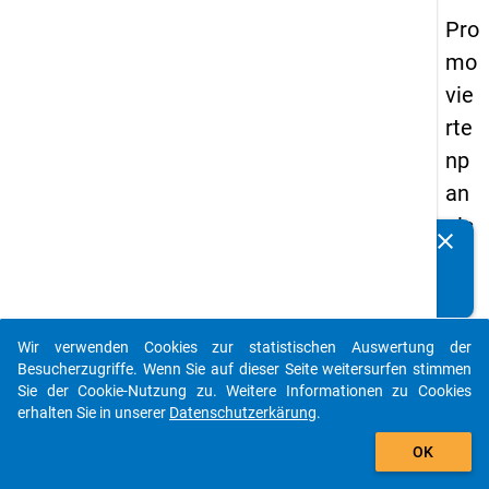
Pro
mo
vie
rte
np
an
els
clear
Kennen Sie Publikationen, die auf Basis unserer
20
Datenpakete entstanden sind? Dann teilen Sie uns diese
14
bitte mit...
-
Wir verwenden Cookies zur statistischen Auswertung der
vie
auto_stories
Besucherzugriffe. Wenn Sie auf dieser Seite weitersurfen stimmen
rte
Sie der Cookie-Nutzung zu. Weitere Informationen zu Cookies
erhalten Sie in unserer
Datenschutzerkärung
.
We
add_shopping_cart
lle
OK