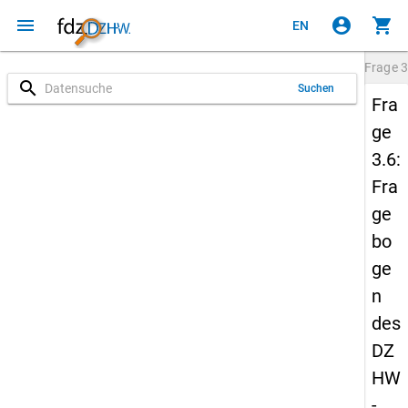
menu
account_circle
shopping_cart
EN
Frage
3
search
Suchen
Fra
ge
3.6:
Fra
ge
bo
ge
n
des
DZ
HW
-