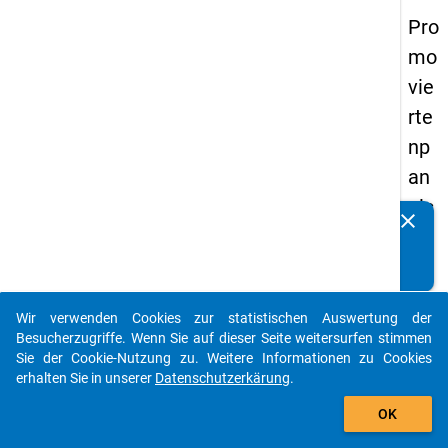
Pro
mo
vie
rte
np
an
els
clear
Kennen Sie Publikationen, die auf Basis unserer
20
Datenpakete entstanden sind? Dann teilen Sie uns diese
14
bitte mit...
-
Wir verwenden Cookies zur statistischen Auswertung der
vie
auto_stories
Besucherzugriffe. Wenn Sie auf dieser Seite weitersurfen stimmen
rte
Sie der Cookie-Nutzung zu. Weitere Informationen zu Cookies
erhalten Sie in unserer
Datenschutzerkärung
.
We
add_shopping_cart
lle
OK