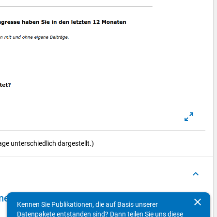
e unterschiedlich dargestellt.)
keyboard_arrow_up
ls 2014 - vierte Welle
clear
Kennen Sie Publikationen, die auf Basis unserer
Datenpakete entstanden sind? Dann teilen Sie uns diese