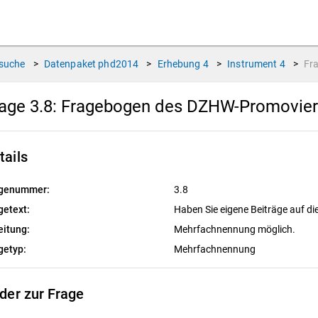
suche
>
Datenpaket
phd2014
>
Erhebung
4
>
Instrument
4
>
Fr
age 3.8:
Fragebogen des DZHW-Promovierte
tails
genummer:
3.8
getext:
Haben Sie eigene Beiträge auf di
eitung:
Mehrfachnennung möglich.
getyp:
Mehrfachnennung
lder zur Frage