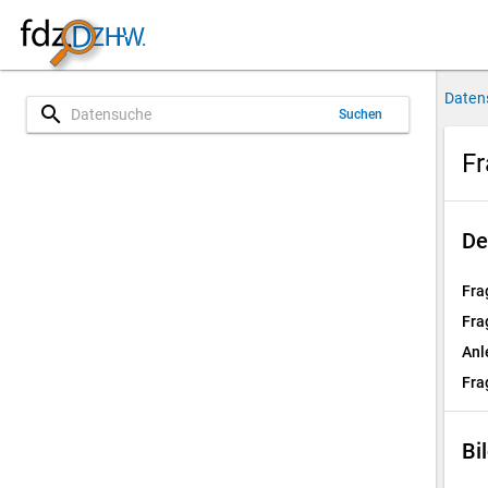
Daten
search
Suchen
Fr
De
Fra
Fra
Anl
Fra
Bi