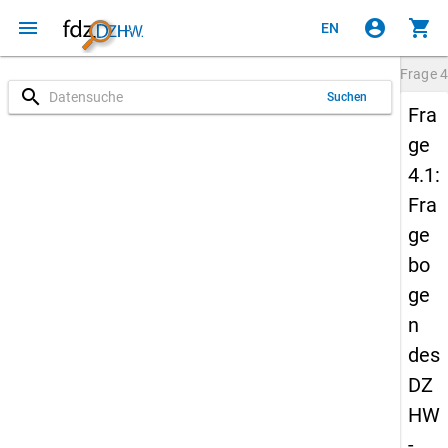
menu
account_circle
shopping_cart
EN
Frage
4
search
Suchen
Fra
ge
4.1:
Fra
ge
bo
ge
n
des
DZ
HW
-