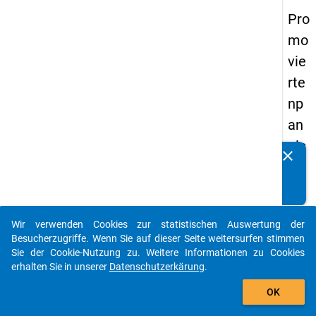
Pro
mo
vie
rte
np
an
els
clear
Kennen Sie Publikationen, die auf Basis unserer
20
Datenpakete entstanden sind? Dann teilen Sie uns diese
14
bitte mit...
-
Wir verwenden Cookies zur statistischen Auswertung der
vie
auto_stories
Besucherzugriffe. Wenn Sie auf dieser Seite weitersurfen stimmen
rte
Sie der Cookie-Nutzung zu. Weitere Informationen zu Cookies
erhalten Sie in unserer
Datenschutzerkärung
.
We
add_shopping_cart
lle
OK