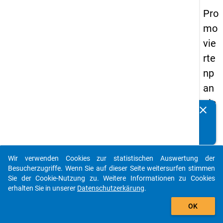
Pro
mo
vie
rte
np
an
els
clear
Kennen Sie Publikationen, die auf Basis unserer
20
Datenpakete entstanden sind? Dann teilen Sie uns diese
14
bitte mit...
-
Wir verwenden Cookies zur statistischen Auswertung der
vie
auto_stories
Besucherzugriffe. Wenn Sie auf dieser Seite weitersurfen stimmen
rte
Sie der Cookie-Nutzung zu. Weitere Informationen zu Cookies
erhalten Sie in unserer
Datenschutzerkärung
.
We
add_shopping_cart
lle
OK