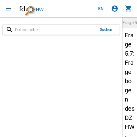
menu
account_circle
shopping_cart
EN
Frage
5
search
Suchen
Fra
ge
5.7:
Fra
ge
bo
ge
n
des
DZ
HW
-