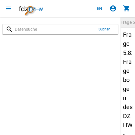
menu
account_circle
shopping_cart
EN
Frage
5
search
Suchen
Fra
ge
5.8:
Fra
ge
bo
ge
n
des
DZ
HW
-