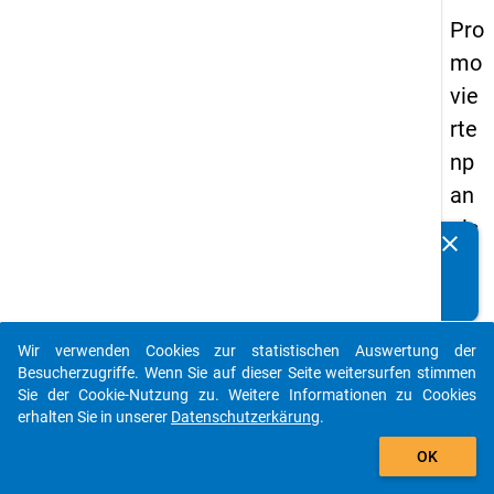
Pro
mo
vie
rte
np
an
els
clear
Kennen Sie Publikationen, die auf Basis unserer
20
Datenpakete entstanden sind? Dann teilen Sie uns diese
14
bitte mit...
-
Wir verwenden Cookies zur statistischen Auswertung der
vie
auto_stories
Besucherzugriffe. Wenn Sie auf dieser Seite weitersurfen stimmen
rte
Sie der Cookie-Nutzung zu. Weitere Informationen zu Cookies
erhalten Sie in unserer
Datenschutzerkärung
.
We
add_shopping_cart
lle
OK