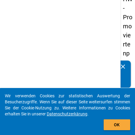
-
Pro
mo
vie
rte
np
an
clear
Kennen Sie Publikationen, die auf Basis unserer
els
Datenpakete entstanden sind? Dann teilen Sie uns diese
20
bitte mit...
14
Wir verwenden Cookies zur statistischen Auswertung der
-
auto_stories
Besucherzugriffe. Wenn Sie auf dieser Seite weitersurfen stimmen
fün
Sie der Cookie-Nutzung zu. Weitere Informationen zu Cookies
erhalten Sie in unserer
Datenschutzerkärung
.
fte
add_shopping_cart
We
OK
lle