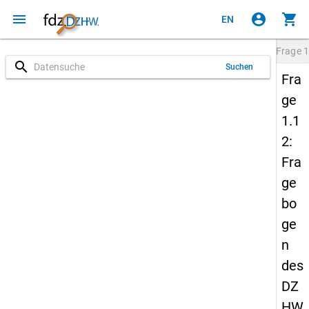
menu
account_circle
shopping_cart
EN
Frage
1
search
Suchen
Fra
ge
1.1
2:
Fra
ge
bo
ge
n
des
DZ
HW