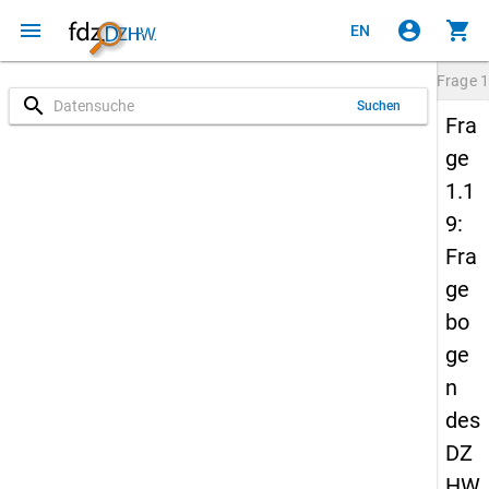
menu
account_circle
shopping_cart
EN
Frage
1
search
Suchen
Fra
ge
1.1
9:
Fra
ge
bo
ge
n
des
DZ
HW