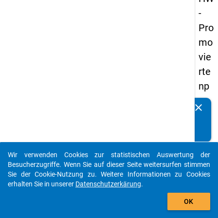
-
Pro
mo
vie
rte
np
an
clear
Kennen Sie Publikationen, die auf Basis unserer
els
Datenpakete entstanden sind? Dann teilen Sie uns diese
20
bitte mit...
14
Wir verwenden Cookies zur statistischen Auswertung der
-
auto_stories
Besucherzugriffe. Wenn Sie auf dieser Seite weitersurfen stimmen
fün
Sie der Cookie-Nutzung zu. Weitere Informationen zu Cookies
erhalten Sie in unserer
Datenschutzerkärung
.
fte
add_shopping_cart
We
OK
lle