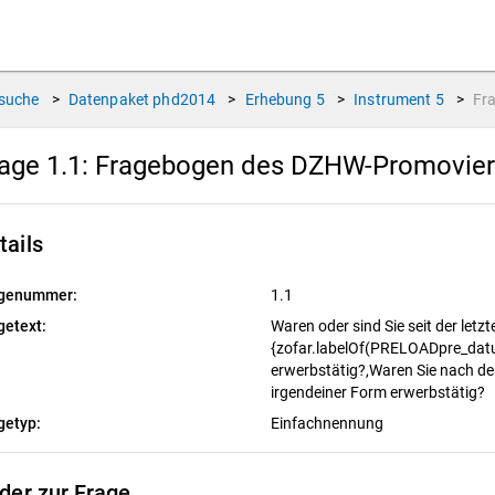
suche
>
Datenpaket
phd2014
>
Erhebung
5
>
Instrument
5
>
Fr
age 1.1:
Fragebogen des DZHW-Promoviert
tails
genummer:
1.1
getext:
Waren oder sind Sie seit der letz
{zofar.labelOf(PRELOADpre_datu
erwerbstätig?,Waren Sie nach de
irgendeiner Form erwerbstätig?
getyp:
Einfachnennung
lder zur Frage