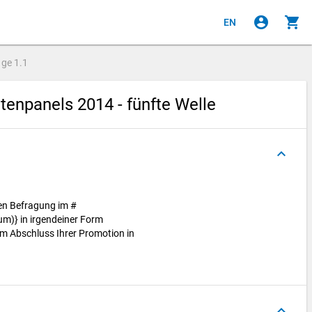
account_circle
shopping_cart
EN
age
1.1
enpanels 2014 - fünfte Welle
keyboard_arrow_up
ten Befragung im #
m)} in irgendeiner Form
m Abschluss Ihrer Promotion in
keyboard_arrow_up