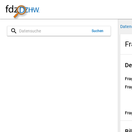
Daten
search
Suchen
Fr
De
Fra
Fra
Fra
Bi