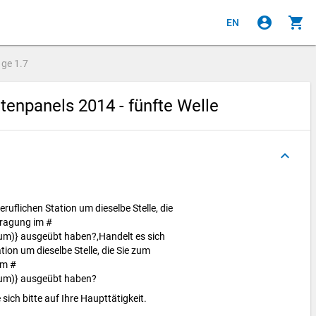
account_circle
shopping_cart
EN
age
1.7
enpanels 2014 - fünfte Welle
keyboard_arrow_up
beruflichen Station um dieselbe Stelle, die
fragung im #
m)} ausgeübt haben?,Handelt es sich
ation um dieselbe Stelle, die Sie zum
im #
um)} ausgeübt haben?
 sich bitte auf Ihre Haupttätigkeit.