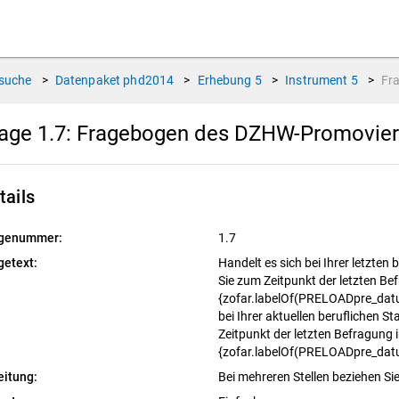
suche
>
Datenpaket
phd2014
>
Erhebung
5
>
Instrument
5
>
Fr
age 1.7:
Fragebogen des DZHW-Promoviert
tails
genummer:
1.7
getext:
Handelt es sich bei Ihrer letzten 
Sie zum Zeitpunkt der letzten Be
{zofar.labelOf(PRELOADpre_datu
bei Ihrer aktuellen beruflichen St
Zeitpunkt der letzten Befragung 
{zofar.labelOf(PRELOADpre_dat
eitung:
Bei mehreren Stellen beziehen Sie