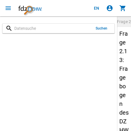
menu
account_circle
shopping_cart
EN
Frage
2
search
Suchen
Fra
ge
2.1
3:
Fra
ge
bo
ge
n
des
DZ
HW