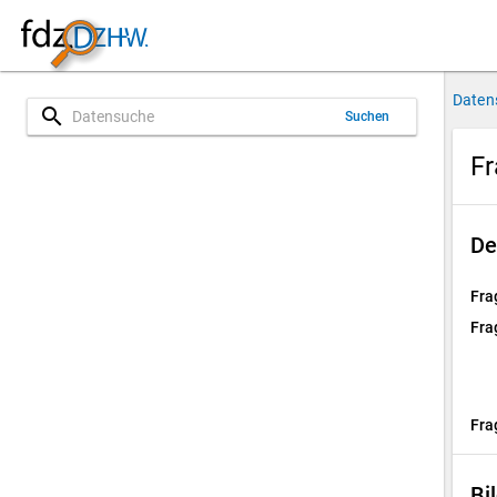
Daten
search
Suchen
Fr
De
Fra
Fra
Fra
Bi