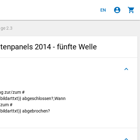
account_circle
shopping_cart
EN
age
2.3
enpanels 2014 - fünfte Welle
keyboard_arrow_up
ung zur/zum #
bildarttxt)} abgeschlossen?,Wann
r/zum #
bildarttxt)} abgebrochen?
keyboard_arrow_up