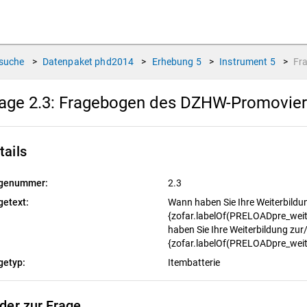
suche
>
Datenpaket
phd2014
>
Erhebung
5
>
Instrument
5
>
Fr
age 2.3:
Fragebogen des DZHW-Promoviert
tails
genummer:
2.3
getext:
Wann haben Sie Ihre Weiterbild
{zofar.labelOf(PRELOADpre_weit
haben Sie Ihre Weiterbildung zu
{zofar.labelOf(PRELOADpre_weit
getyp:
Itembatterie
lder zur Frage