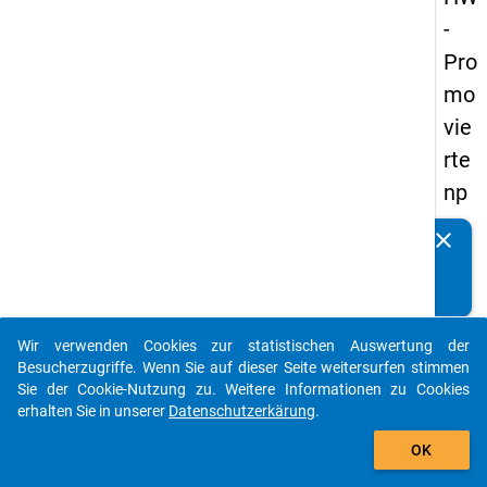
-
Pro
mo
vie
rte
np
an
clear
Kennen Sie Publikationen, die auf Basis unserer
els
Datenpakete entstanden sind? Dann teilen Sie uns diese
20
bitte mit...
14
Wir verwenden Cookies zur statistischen Auswertung der
-
auto_stories
Besucherzugriffe. Wenn Sie auf dieser Seite weitersurfen stimmen
fün
Sie der Cookie-Nutzung zu. Weitere Informationen zu Cookies
erhalten Sie in unserer
Datenschutzerkärung
.
fte
add_shopping_cart
We
OK
lle