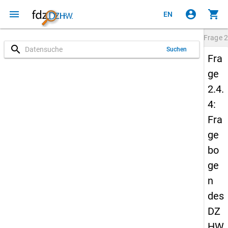
menu
account_circle
shopping_cart
EN
Frage
2
search
Suchen
Fra
ge
2.4.
4:
Fra
ge
bo
ge
n
des
DZ
HW