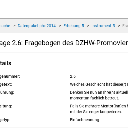
suche
>
Datenpaket
phd2014
>
Erhebung
5
>
Instrument
5
>
Fr
age 2.6:
Fragebogen des DZHW-Promoviert
tails
genummer:
2.6
getext:
Welches Geschlecht hat diese(r)
führung:
Denken Sie nun an Ihre(n) aktuelle
momentan fachlich betreut.
eitung:
Falls Sie mehrere Mentor(inn)en h
mit der Sie enger kooperieren.
getyp:
Einfachnennung