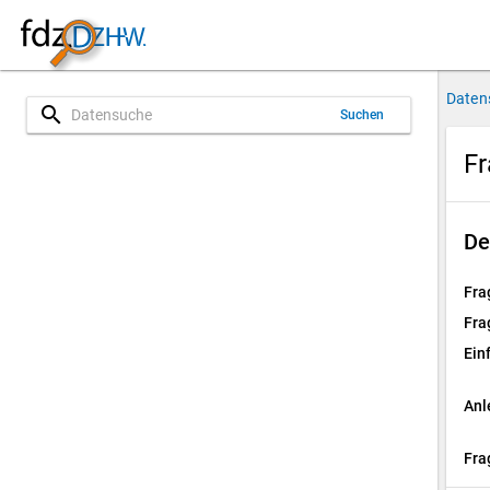
Daten
search
Suchen
Fr
De
Fra
Fra
Ein
Anl
Fra