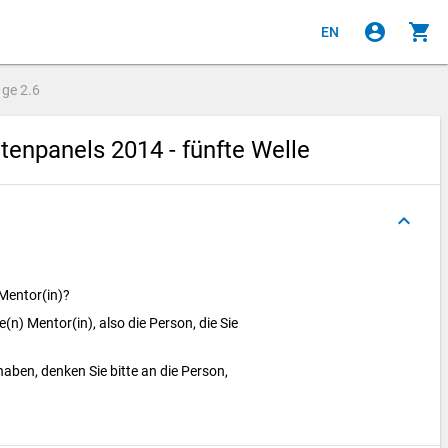
account_circle
shopping_cart
EN
age
2.6
enpanels 2014 - fünfte Welle
keyboard_arrow_up
 Mentor(in)?
(n) Mentor(in), also die Person, die Sie
aben, denken Sie bitte an die Person,