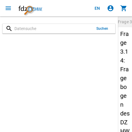
menu
account_circle
shopping_cart
EN
Frage
3
search
Suchen
Fra
ge
3.1
4:
Fra
ge
bo
ge
n
des
DZ
HW