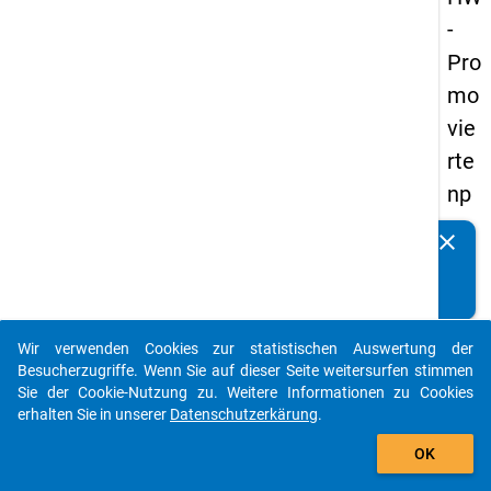
-
Pro
mo
vie
rte
np
an
clear
Kennen Sie Publikationen, die auf Basis unserer
els
Datenpakete entstanden sind? Dann teilen Sie uns diese
20
bitte mit...
14
Wir verwenden Cookies zur statistischen Auswertung der
-
auto_stories
Besucherzugriffe. Wenn Sie auf dieser Seite weitersurfen stimmen
fün
Sie der Cookie-Nutzung zu. Weitere Informationen zu Cookies
erhalten Sie in unserer
Datenschutzerkärung
.
fte
add_shopping_cart
We
OK
lle